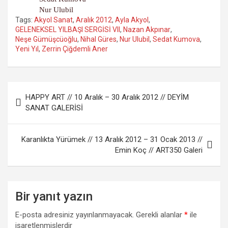
Nur Ulubil
Tags:
Akyol Sanat
,
Aralık 2012
,
Ayla Akyol
,
GELENEKSEL YILBAŞI SERGİSİ VII
,
Nazan Akpınar
,
Neşe Gümüşcüoğlu
,
Nihal Güres
,
Nur Ulubil
,
Sedat Kumova
,
Yeni Yıl
,
Zerrin Çiğdemli Aner
Yazı
HAPPY ART // 10 Aralık – 30 Aralık 2012 // DEYİM
gezinmesi
SANAT GALERİSİ
Karanlıkta Yürümek // 13 Aralık 2012 – 31 Ocak 2013 //
Emin Koç // ART350 Galeri
Bir yanıt yazın
E-posta adresiniz yayınlanmayacak.
Gerekli alanlar
*
ile
işaretlenmişlerdir