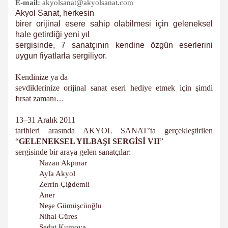
E-mail:
akyolsanat@akyolsanat.com
Akyol Sanat, herkesin
birer orijinal esere sahip olabilmesi için geleneksel
hale getirdiği yeni yıl
sergisinde, 7 sanatçının kendine özgün eserlerini
uygun fiyatlarla sergiliyor.
Kendinize ya da
sevdiklerinize orijinal sanat eseri hediye etmek için şimdi
fırsat zamanı…
13–31 Aralık 2011
tarihleri arasında AKYOL SANAT’ta gerçekleştirilen
“
GELENEKSEL YILBAŞI SERGİSİ
VII
”
sergisinde bir araya gelen sanatçılar:
Nazan Akpınar
Ayla Akyol
Zerrin Çiğdemli
Aner
Neşe Gümüşcüoğlu
Nihal Güres
Sedat Kumova