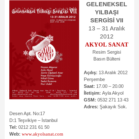
GELENEKSEL
YILBAŞI
SERGİSİ VII
13 – 31 Aralık
2012
AKYOL SANAT
Resim Sergisi
Basın Bülteni
Açılış:
13 Aralık 2012
Perşembe
Saat:
17.00 – 20.00
İletişim:
Ayla Akyol
GSM:
0532 271 13 43
Adres:
Şakayık Sok.
Desen Apt. No:17
D:1 Teşvikiye – İstanbul
Tel:
0212 231 61 50
Web:
www.akyolsanat.com