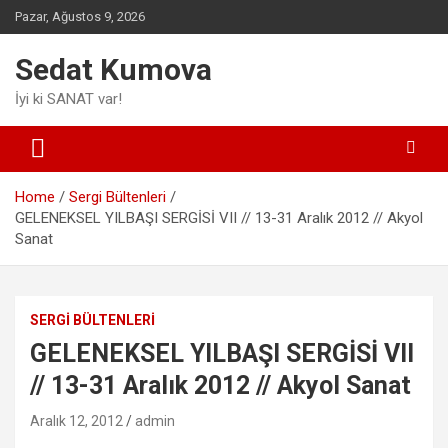
Skip
Pazar, Ağustos 9, 2026
to
content
Sedat Kumova
İyi ki SANAT var!
Home
Sergi Bültenleri
GELENEKSEL YILBAŞI SERGİSİ VII // 13-31 Aralık 2012 // Akyol
Sanat
SERGI BÜLTENLERI
GELENEKSEL YILBAŞI SERGİSİ VII
// 13-31 Aralık 2012 // Akyol Sanat
Aralık 12, 2012
admin